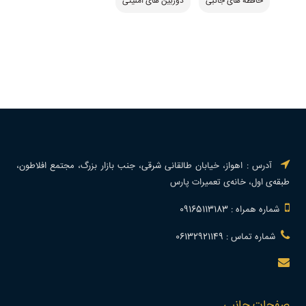
حافظه های جانبی
دوربین های امنیتی
آدرس : اهواز، خیابان طالقانی شرقی، جنب بازار بزرگ، مجتمع افلاطون،
طبقه‌ی اول، خانه‌ی تعمیرات پارس
شماره همراه : 09165113183
شماره تماس : 06132921149
صفحات جانبی